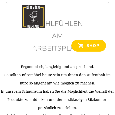
O
b
WOHLFÜHLEN
e
r
AM
l
SHOP
ARBEITSPLATZ
a
n
d
Ergonomisch, langlebig und ansprechend.
Ihr Spezialist für Büroausstattung im Tiroler Oberland
So sollten Büromöbel heute sein um Ihnen den Aufenthalt im
Büro so angenehm wie möglich zu machen.
In unserem Schauraum haben Sie die Möglichkeit die Vielfalt der
Produkte zu entdecken und den erstklassigen Sitzkomfort
persönlich zu erleben.