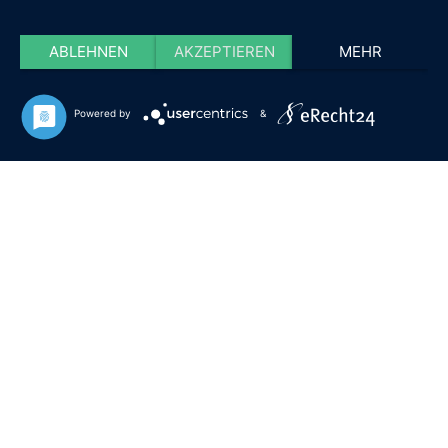
ABLEHNEN
AKZEPTIEREN
MEHR
Powered by
&