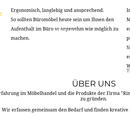
Ergonomisch, langlebig und ansprechend.
I
E
PRODUKTE
ÜBER UNS
PARTNER & REFERE
So sollten Büromöbel heute sein um Ihnen den
M
Aufenthalt im Büro so angenehm wie möglich zu
e
KONTAKT
machen.
p
S
e
W
T
ÜBER UNS
rfahrung im Möbelhandel und die Produkte der Firma "R
zu gründen.
Wir erfassen gemeinsam den Bedarf und finden kreative 