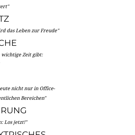
wert"
TZ
ird das Leben zur Freude"
ICHE
wichtige Zeit gibt:
ute nicht nur in Office-
entlichen Bereichen"
ERUNG
 Los jetzt!"
KTRISCHES