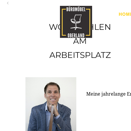
Oberland
HOM
Ihr Spezialist für Büroausstattung im Tiroler Oberland
WOHLFÜHLEN
AM
ARBEITSPLATZ
Meine jahrelange E