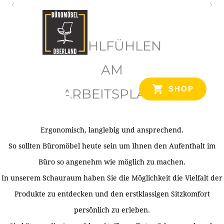
O
b
WOHLFÜHLEN
e
r
AM
l
SHOP
ARBEITSPLATZ
a
n
d
Ergonomisch, langlebig und ansprechend.
Ihr Spezialist für Büroausstattung im Tiroler Oberland
So sollten Büromöbel heute sein um Ihnen den Aufenthalt im
Büro so angenehm wie möglich zu machen.
In unserem Schauraum haben Sie die Möglichkeit die Vielfalt der
Produkte zu entdecken und den erstklassigen Sitzkomfort
persönlich zu erleben.