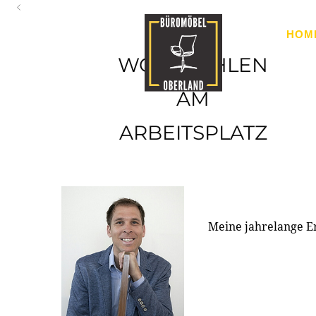
Oberland
HOM
Ihr Spezialist für Büroausstattung im Tiroler Oberland
WOHLFÜHLEN
AM
ARBEITSPLATZ
Meine jahrelange E