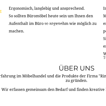
Ergonomisch, langlebig und ansprechend.
I
E
PRODUKTE
ÜBER UNS
PARTNER & REFERE
So sollten Büromöbel heute sein um Ihnen den
M
Aufenthalt im Büro so angenehm wie möglich zu
e
KONTAKT
machen.
p
S
e
W
T
ÜBER UNS
rfahrung im Möbelhandel und die Produkte der Firma "R
zu gründen.
Wir erfassen gemeinsam den Bedarf und finden kreative 