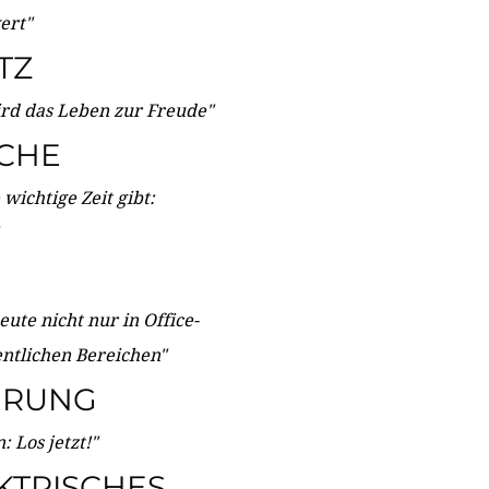
wert"
TZ
ird das Leben zur Freude"
ICHE
wichtige Zeit gibt:
ute nicht nur in Office-
entlichen Bereichen"
ERUNG
 Los jetzt!"
KTRISCHES