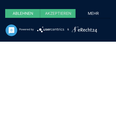
ABLEHNEN
AKZEPTIEREN
MEHR
Powered by
&