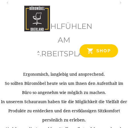
O
b
WOHLFÜHLEN
e
r
AM
l
SHOP
ARBEITSPLATZ
a
n
d
Ergonomisch, langlebig und ansprechend.
Ihr Spezialist für Büroausstattung im Tiroler Oberland
So sollten Büromöbel heute sein um Ihnen den Aufenthalt im
Büro so angenehm wie möglich zu machen.
In unserem Schauraum haben Sie die Möglichkeit die Vielfalt der
Produkte zu entdecken und den erstklassigen Sitzkomfort
persönlich zu erleben.