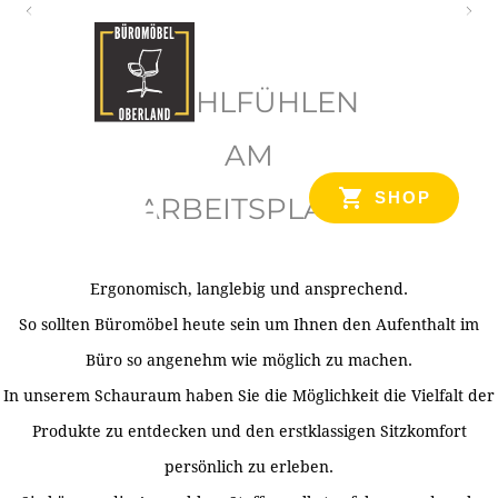
O
b
WOHLFÜHLEN
e
r
AM
l
SHOP
ARBEITSPLATZ
a
n
d
Ergonomisch, langlebig und ansprechend.
Ihr Spezialist für Büroausstattung im Tiroler Oberland
So sollten Büromöbel heute sein um Ihnen den Aufenthalt im
Büro so angenehm wie möglich zu machen.
In unserem Schauraum haben Sie die Möglichkeit die Vielfalt der
Produkte zu entdecken und den erstklassigen Sitzkomfort
persönlich zu erleben.