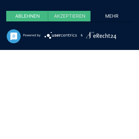
ABLEHNEN
AKZEPTIEREN
MEHR
Powered by
&