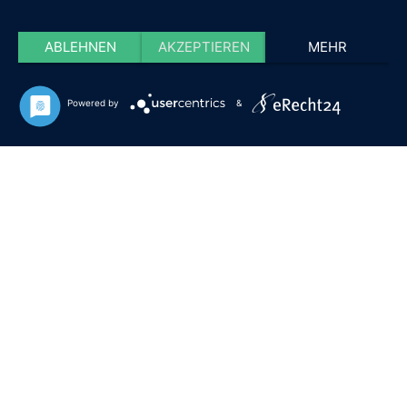
ABLEHNEN
AKZEPTIEREN
MEHR
Powered by
&