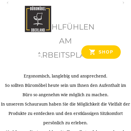
O
b
WOHLFÜHLEN
e
r
AM
l
SHOP
ARBEITSPLATZ
a
n
d
Ergonomisch, langlebig und ansprechend.
Ihr Spezialist für Büroausstattung im Tiroler Oberland
So sollten Büromöbel heute sein um Ihnen den Aufenthalt im
Büro so angenehm wie möglich zu machen.
In unserem Schauraum haben Sie die Möglichkeit die Vielfalt der
Produkte zu entdecken und den erstklassigen Sitzkomfort
persönlich zu erleben.