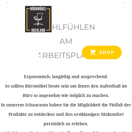
O
b
WOHLFÜHLEN
e
r
AM
l
SHOP
ARBEITSPLATZ
a
n
d
Ergonomisch, langlebig und ansprechend.
Ihr Spezialist für Büroausstattung im Tiroler Oberland
So sollten Büromöbel heute sein um Ihnen den Aufenthalt im
Büro so angenehm wie möglich zu machen.
In unserem Schauraum haben Sie die Möglichkeit die Vielfalt der
Produkte zu entdecken und den erstklassigen Sitzkomfort
persönlich zu erleben.