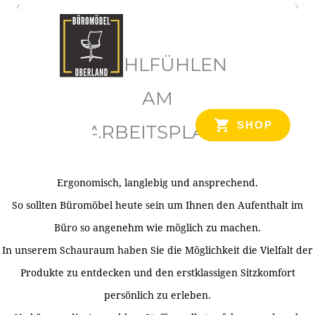
O
b
WOHLFÜHLEN
e
r
AM
l
SHOP
ARBEITSPLATZ
a
n
d
Ergonomisch, langlebig und ansprechend.
Ihr Spezialist für Büroausstattung im Tiroler Oberland
So sollten Büromöbel heute sein um Ihnen den Aufenthalt im
Büro so angenehm wie möglich zu machen.
In unserem Schauraum haben Sie die Möglichkeit die Vielfalt der
Produkte zu entdecken und den erstklassigen Sitzkomfort
persönlich zu erleben.