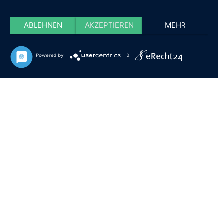
ABLEHNEN
AKZEPTIEREN
MEHR
Powered by
&