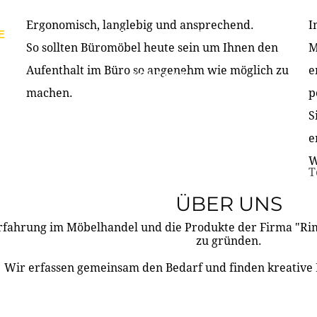
Ergonomisch, langlebig und ansprechend.
I
E
PRODUKTE
ÜBER UNS
PARTNER & REFERE
So sollten Büromöbel heute sein um Ihnen den
M
Aufenthalt im Büro so angenehm wie möglich zu
e
KONTAKT
machen.
p
S
e
W
T
ÜBER UNS
rfahrung im Möbelhandel und die Produkte der Firma "R
zu gründen.
Wir erfassen gemeinsam den Bedarf und finden kreative 