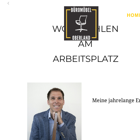
Oberland
HOM
Ihr Spezialist für Büroausstattung im Tiroler Oberland
WOHLFÜHLEN
AM
ARBEITSPLATZ
Meine jahrelange E