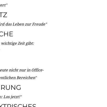
wert"
TZ
ird das Leben zur Freude"
ICHE
wichtige Zeit gibt:
ute nicht nur in Office-
entlichen Bereichen"
ERUNG
 Los jetzt!"
KTRISCHES