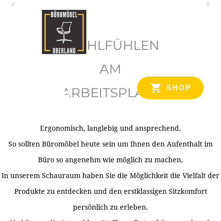
O
b
WOHLFÜHLEN
e
r
AM
l
SHOP
ARBEITSPLATZ
a
n
d
Ergonomisch, langlebig und ansprechend.
Ihr Spezialist für Büroausstattung im Tiroler Oberland
So sollten Büromöbel heute sein um Ihnen den Aufenthalt im
Büro so angenehm wie möglich zu machen.
In unserem Schauraum haben Sie die Möglichkeit die Vielfalt der
Produkte zu entdecken und den erstklassigen Sitzkomfort
persönlich zu erleben.