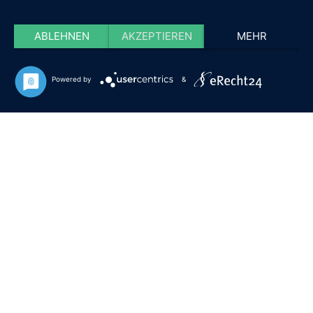
ABLEHNEN
AKZEPTIEREN
MEHR
Powered by
&