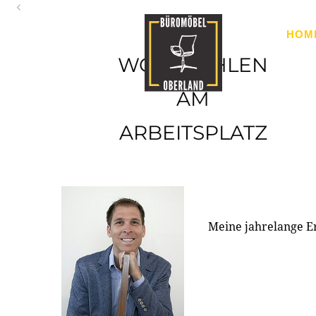
Oberland
HOM
Ihr Spezialist für Büroausstattung im Tiroler Oberland
WOHLFÜHLEN
AM
ARBEITSPLATZ
Meine jahrelange E