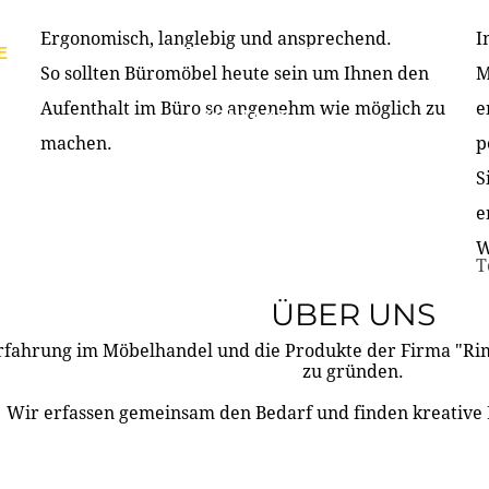
Ergonomisch, langlebig und ansprechend.
I
E
PRODUKTE
ÜBER UNS
PARTNER & REFERE
So sollten Büromöbel heute sein um Ihnen den
M
Aufenthalt im Büro so angenehm wie möglich zu
e
KONTAKT
machen.
p
S
e
W
T
ÜBER UNS
rfahrung im Möbelhandel und die Produkte der Firma "R
zu gründen.
Wir erfassen gemeinsam den Bedarf und finden kreative 