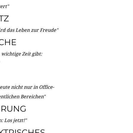
wert"
TZ
ird das Leben zur Freude"
ICHE
wichtige Zeit gibt:
ute nicht nur in Office-
entlichen Bereichen"
ERUNG
 Los jetzt!"
KTRISCHES