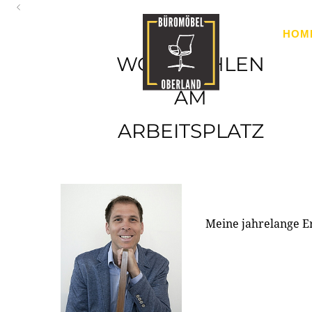
Oberland
HOM
Ihr Spezialist für Büroausstattung im Tiroler Oberland
WOHLFÜHLEN
AM
ARBEITSPLATZ
Meine jahrelange E