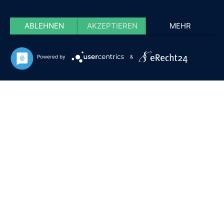
ABLEHNEN
AKZEPTIEREN
MEHR
Powered by
&