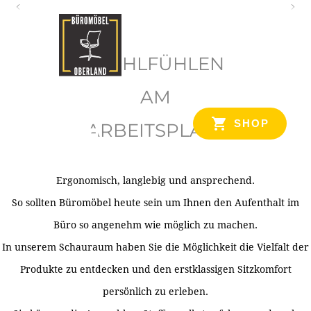
O
b
WOHLFÜHLEN
e
r
AM
l
SHOP
ARBEITSPLATZ
a
n
d
Ergonomisch, langlebig und ansprechend.
Ihr Spezialist für Büroausstattung im Tiroler Oberland
So sollten Büromöbel heute sein um Ihnen den Aufenthalt im
Büro so angenehm wie möglich zu machen.
In unserem Schauraum haben Sie die Möglichkeit die Vielfalt der
Produkte zu entdecken und den erstklassigen Sitzkomfort
persönlich zu erleben.