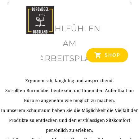
O
b
WOHLFÜHLEN
e
r
AM
l
SHOP
ARBEITSPLATZ
a
n
d
Ergonomisch, langlebig und ansprechend.
Ihr Spezialist für Büroausstattung im Tiroler Oberland
So sollten Büromöbel heute sein um Ihnen den Aufenthalt im
Büro so angenehm wie möglich zu machen.
In unserem Schauraum haben Sie die Möglichkeit die Vielfalt der
Produkte zu entdecken und den erstklassigen Sitzkomfort
persönlich zu erleben.