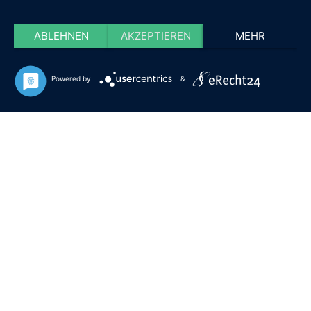
ABLEHNEN
AKZEPTIEREN
MEHR
Powered by
&