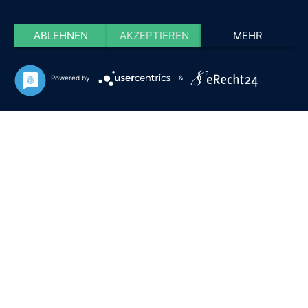
ABLEHNEN
AKZEPTIEREN
MEHR
Powered by
&