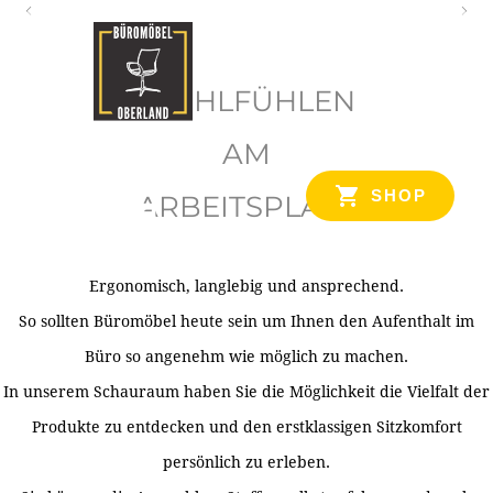
O
b
WOHLFÜHLEN
e
r
AM
l
SHOP
ARBEITSPLATZ
a
n
d
Ergonomisch, langlebig und ansprechend.
Ihr Spezialist für Büroausstattung im Tiroler Oberland
So sollten Büromöbel heute sein um Ihnen den Aufenthalt im
Büro so angenehm wie möglich zu machen.
In unserem Schauraum haben Sie die Möglichkeit die Vielfalt der
Produkte zu entdecken und den erstklassigen Sitzkomfort
persönlich zu erleben.