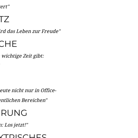
wert"
TZ
ird das Leben zur Freude"
ICHE
wichtige Zeit gibt:
ute nicht nur in Office-
entlichen Bereichen"
ERUNG
 Los jetzt!"
KTRISCHES