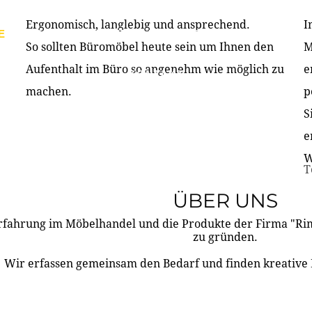
Ergonomisch, langlebig und ansprechend.
I
E
PRODUKTE
ÜBER UNS
PARTNER & REFERE
So sollten Büromöbel heute sein um Ihnen den
M
Aufenthalt im Büro so angenehm wie möglich zu
e
KONTAKT
machen.
p
S
e
W
T
ÜBER UNS
rfahrung im Möbelhandel und die Produkte der Firma "R
zu gründen.
Wir erfassen gemeinsam den Bedarf und finden kreative 