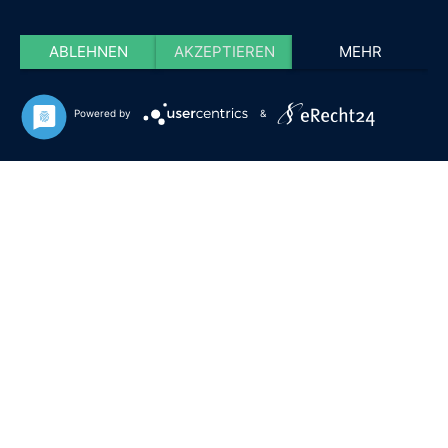
ABLEHNEN
AKZEPTIEREN
MEHR
Powered by
&