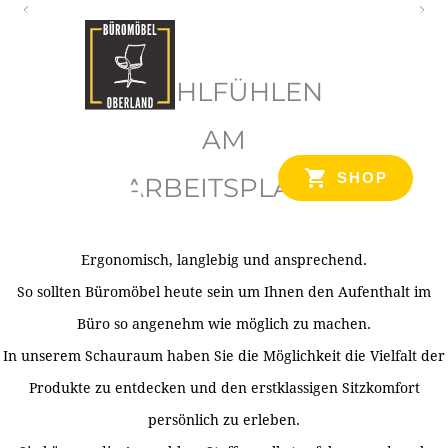
O
b
WOHLFÜHLEN
e
r
AM
l
SHOP
ARBEITSPLATZ
a
n
d
Ergonomisch, langlebig und ansprechend.
Ihr Spezialist für Büroausstattung im Tiroler Oberland
So sollten Büromöbel heute sein um Ihnen den Aufenthalt im
Büro so angenehm wie möglich zu machen.
In unserem Schauraum haben Sie die Möglichkeit die Vielfalt der
Produkte zu entdecken und den erstklassigen Sitzkomfort
persönlich zu erleben.