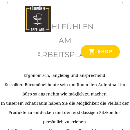
O
b
WOHLFÜHLEN
e
r
AM
l
SHOP
ARBEITSPLATZ
a
n
d
Ergonomisch, langlebig und ansprechend.
Ihr Spezialist für Büroausstattung im Tiroler Oberland
So sollten Büromöbel heute sein um Ihnen den Aufenthalt im
Büro so angenehm wie möglich zu machen.
In unserem Schauraum haben Sie die Möglichkeit die Vielfalt der
Produkte zu entdecken und den erstklassigen Sitzkomfort
persönlich zu erleben.