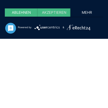
ABLEHNEN
AKZEPTIEREN
MEHR
Powered by
&