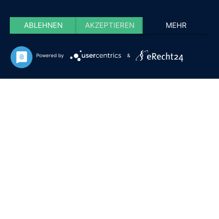
ABLEHNEN
AKZEPTIEREN
MEHR
Powered by
&