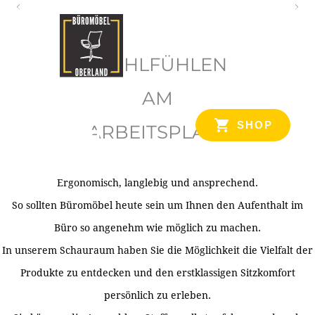
O
b
WOHLFÜHLEN
e
r
AM
l
SHOP
ARBEITSPLATZ
a
n
d
Ergonomisch, langlebig und ansprechend.
Ihr Spezialist für Büroausstattung im Tiroler Oberland
So sollten Büromöbel heute sein um Ihnen den Aufenthalt im
Büro so angenehm wie möglich zu machen.
In unserem Schauraum haben Sie die Möglichkeit die Vielfalt der
Produkte zu entdecken und den erstklassigen Sitzkomfort
persönlich zu erleben.