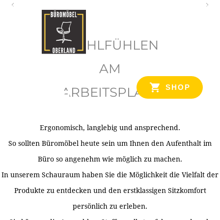
O
b
WOHLFÜHLEN
e
r
AM
l
SHOP
ARBEITSPLATZ
a
n
d
Ergonomisch, langlebig und ansprechend.
Ihr Spezialist für Büroausstattung im Tiroler Oberland
So sollten Büromöbel heute sein um Ihnen den Aufenthalt im
Büro so angenehm wie möglich zu machen.
In unserem Schauraum haben Sie die Möglichkeit die Vielfalt der
Produkte zu entdecken und den erstklassigen Sitzkomfort
persönlich zu erleben.