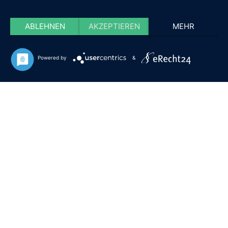
ABLEHNEN
AKZEPTIEREN
MEHR
Powered by
&