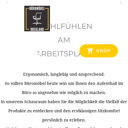
O
b
WOHLFÜHLEN
e
r
AM
l
SHOP
ARBEITSPLATZ
a
n
d
Ergonomisch, langlebig und ansprechend.
Ihr Spezialist für Büroausstattung im Tiroler Oberland
So sollten Büromöbel heute sein um Ihnen den Aufenthalt im
Büro so angenehm wie möglich zu machen.
In unserem Schauraum haben Sie die Möglichkeit die Vielfalt der
Produkte zu entdecken und den erstklassigen Sitzkomfort
persönlich zu erleben.