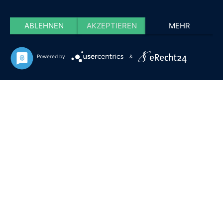
ABLEHNEN
AKZEPTIEREN
MEHR
Powered by
&