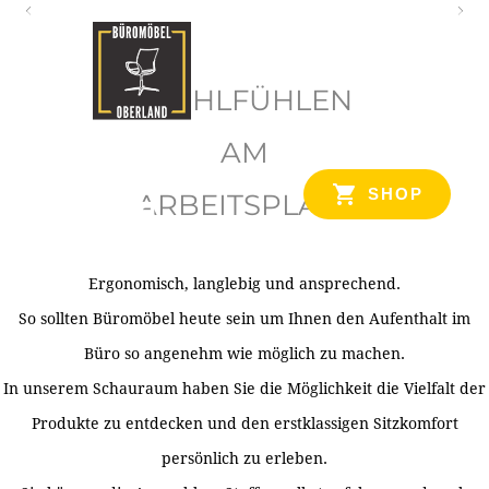
O
b
WOHLFÜHLEN
e
r
AM
l
SHOP
ARBEITSPLATZ
a
n
d
Ergonomisch, langlebig und ansprechend.
Ihr Spezialist für Büroausstattung im Tiroler Oberland
So sollten Büromöbel heute sein um Ihnen den Aufenthalt im
Büro so angenehm wie möglich zu machen.
In unserem Schauraum haben Sie die Möglichkeit die Vielfalt der
Produkte zu entdecken und den erstklassigen Sitzkomfort
persönlich zu erleben.