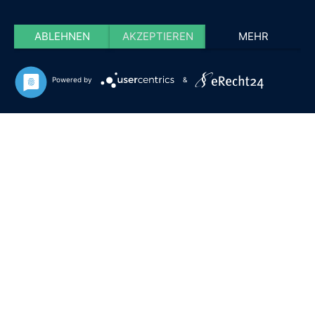
ABLEHNEN
AKZEPTIEREN
MEHR
Powered by
&