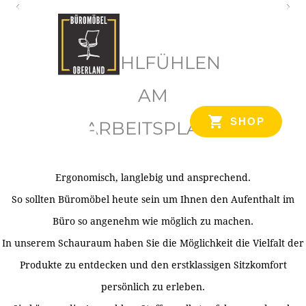
O
b
WOHLFÜHLEN
e
r
AM
l
SHOP
ARBEITSPLATZ
a
n
d
Ergonomisch, langlebig und ansprechend.
Ihr Spezialist für Büroausstattung im Tiroler Oberland
So sollten Büromöbel heute sein um Ihnen den Aufenthalt im
Büro so angenehm wie möglich zu machen.
In unserem Schauraum haben Sie die Möglichkeit die Vielfalt der
Produkte zu entdecken und den erstklassigen Sitzkomfort
persönlich zu erleben.