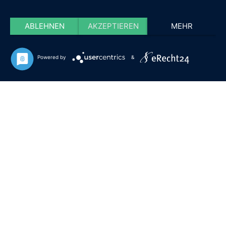
ABLEHNEN
AKZEPTIEREN
MEHR
Powered by
&