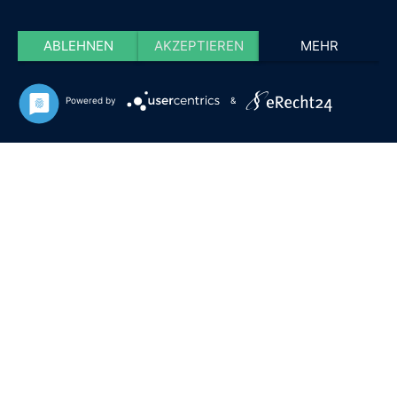
ABLEHNEN
AKZEPTIEREN
MEHR
Powered by
&