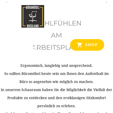
O
b
WOHLFÜHLEN
e
r
AM
l
SHOP
ARBEITSPLATZ
a
n
d
Ergonomisch, langlebig und ansprechend.
Ihr Spezialist für Büroausstattung im Tiroler Oberland
So sollten Büromöbel heute sein um Ihnen den Aufenthalt im
Büro so angenehm wie möglich zu machen.
In unserem Schauraum haben Sie die Möglichkeit die Vielfalt der
Produkte zu entdecken und den erstklassigen Sitzkomfort
persönlich zu erleben.