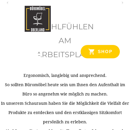
O
b
WOHLFÜHLEN
e
r
AM
l
SHOP
ARBEITSPLATZ
a
n
d
Ergonomisch, langlebig und ansprechend.
Ihr Spezialist für Büroausstattung im Tiroler Oberland
So sollten Büromöbel heute sein um Ihnen den Aufenthalt im
Büro so angenehm wie möglich zu machen.
In unserem Schauraum haben Sie die Möglichkeit die Vielfalt der
Produkte zu entdecken und den erstklassigen Sitzkomfort
persönlich zu erleben.