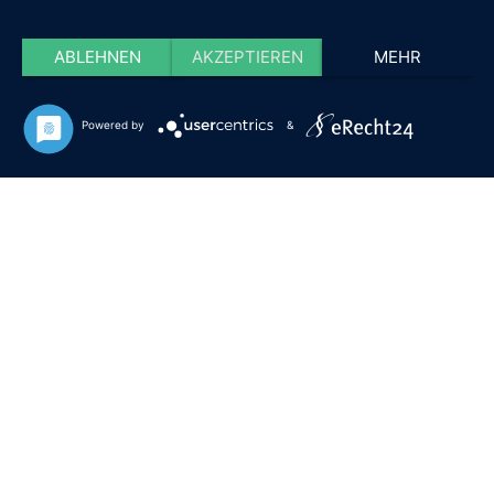
ABLEHNEN
AKZEPTIEREN
MEHR
Powered by
&