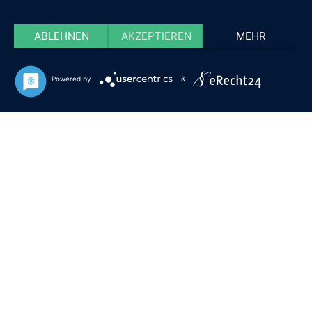
ABLEHNEN
AKZEPTIEREN
MEHR
Powered by
&