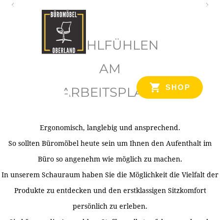
O
b
WOHLFÜHLEN
e
r
AM
l
SHOP
ARBEITSPLATZ
a
n
d
Ergonomisch, langlebig und ansprechend.
Ihr Spezialist für Büroausstattung im Tiroler Oberland
So sollten Büromöbel heute sein um Ihnen den Aufenthalt im
Büro so angenehm wie möglich zu machen.
In unserem Schauraum haben Sie die Möglichkeit die Vielfalt der
Produkte zu entdecken und den erstklassigen Sitzkomfort
persönlich zu erleben.