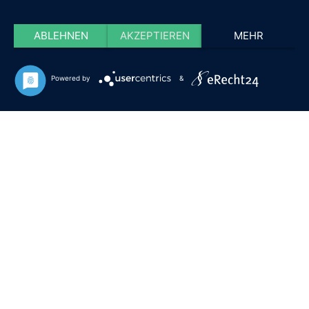
ABLEHNEN
AKZEPTIEREN
MEHR
Powered by
&