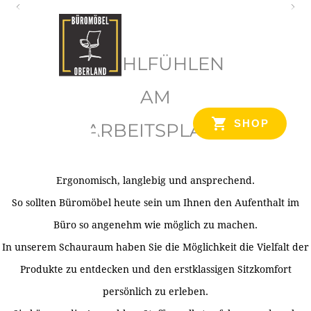
O
b
WOHLFÜHLEN
e
r
AM
l
SHOP
ARBEITSPLATZ
a
n
d
Ergonomisch, langlebig und ansprechend.
Ihr Spezialist für Büroausstattung im Tiroler Oberland
So sollten Büromöbel heute sein um Ihnen den Aufenthalt im
Büro so angenehm wie möglich zu machen.
In unserem Schauraum haben Sie die Möglichkeit die Vielfalt der
Produkte zu entdecken und den erstklassigen Sitzkomfort
persönlich zu erleben.