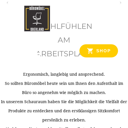
O
b
WOHLFÜHLEN
e
r
AM
l
SHOP
ARBEITSPLATZ
a
n
d
Ergonomisch, langlebig und ansprechend.
Ihr Spezialist für Büroausstattung im Tiroler Oberland
So sollten Büromöbel heute sein um Ihnen den Aufenthalt im
Büro so angenehm wie möglich zu machen.
In unserem Schauraum haben Sie die Möglichkeit die Vielfalt der
Produkte zu entdecken und den erstklassigen Sitzkomfort
persönlich zu erleben.