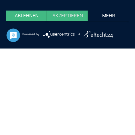
ABLEHNEN
AKZEPTIEREN
MEHR
Powered by
&