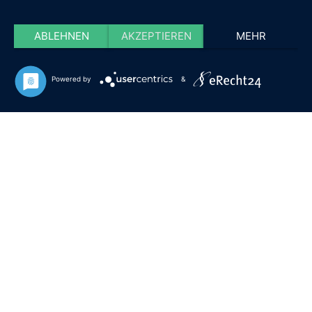
ABLEHNEN
AKZEPTIEREN
MEHR
Powered by
&