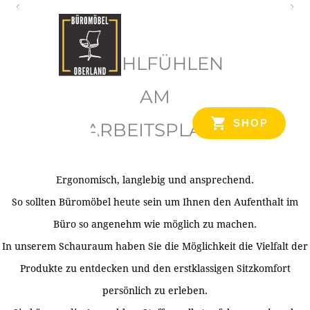
O
b
WOHLFÜHLEN
e
r
AM
l
SHOP
ARBEITSPLATZ
a
n
d
Ergonomisch, langlebig und ansprechend.
Ihr Spezialist für Büroausstattung im Tiroler Oberland
So sollten Büromöbel heute sein um Ihnen den Aufenthalt im
Büro so angenehm wie möglich zu machen.
In unserem Schauraum haben Sie die Möglichkeit die Vielfalt der
Produkte zu entdecken und den erstklassigen Sitzkomfort
persönlich zu erleben.