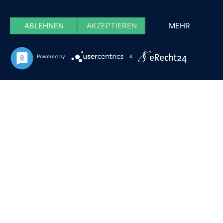
ABLEHNEN
AKZEPTIEREN
MEHR
Powered by
&