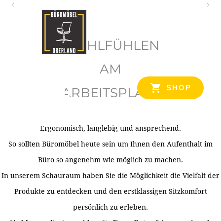
O
b
WOHLFÜHLEN
e
r
AM
l
SHOP
ARBEITSPLATZ
a
n
d
Ergonomisch, langlebig und ansprechend.
Ihr Spezialist für Büroausstattung im Tiroler Oberland
So sollten Büromöbel heute sein um Ihnen den Aufenthalt im
Büro so angenehm wie möglich zu machen.
In unserem Schauraum haben Sie die Möglichkeit die Vielfalt der
Produkte zu entdecken und den erstklassigen Sitzkomfort
persönlich zu erleben.