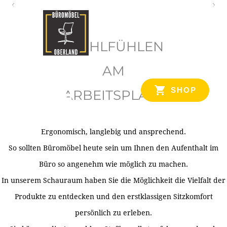
O
b
WOHLFÜHLEN
e
r
AM
l
SHOP
ARBEITSPLATZ
a
n
d
Ergonomisch, langlebig und ansprechend.
Ihr Spezialist für Büroausstattung im Tiroler Oberland
So sollten Büromöbel heute sein um Ihnen den Aufenthalt im
Büro so angenehm wie möglich zu machen.
In unserem Schauraum haben Sie die Möglichkeit die Vielfalt der
Produkte zu entdecken und den erstklassigen Sitzkomfort
persönlich zu erleben.