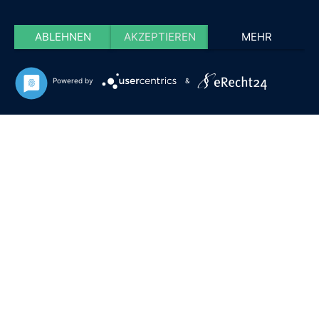
ABLEHNEN
AKZEPTIEREN
MEHR
Powered by
&