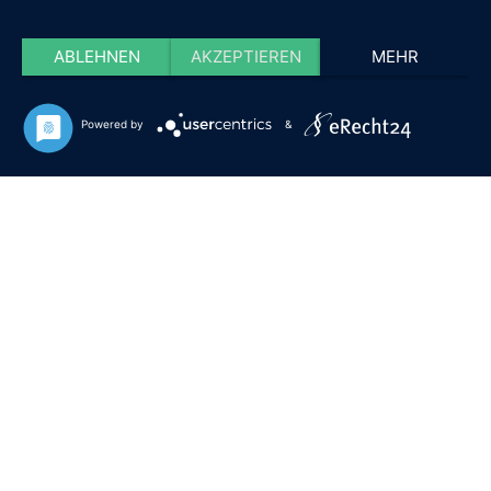
ABLEHNEN
AKZEPTIEREN
MEHR
Powered by
&