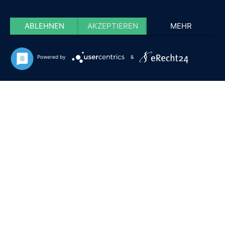
ABLEHNEN
AKZEPTIEREN
MEHR
Powered by
&