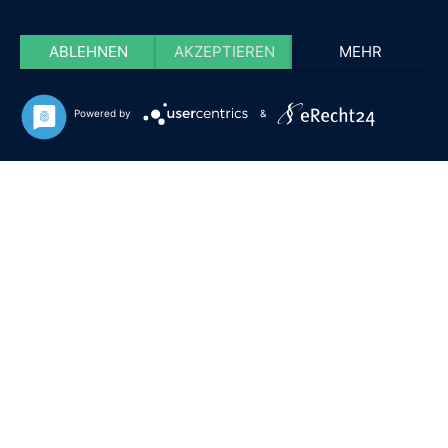
ABLEHNEN
AKZEPTIEREN
MEHR
Powered by
&