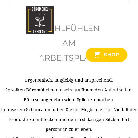
O
b
WOHLFÜHLEN
e
r
AM
l
SHOP
ARBEITSPLATZ
a
n
d
Ergonomisch, langlebig und ansprechend.
Ihr Spezialist für Büroausstattung im Tiroler Oberland
So sollten Büromöbel heute sein um Ihnen den Aufenthalt im
Büro so angenehm wie möglich zu machen.
In unserem Schauraum haben Sie die Möglichkeit die Vielfalt der
Produkte zu entdecken und den erstklassigen Sitzkomfort
persönlich zu erleben.