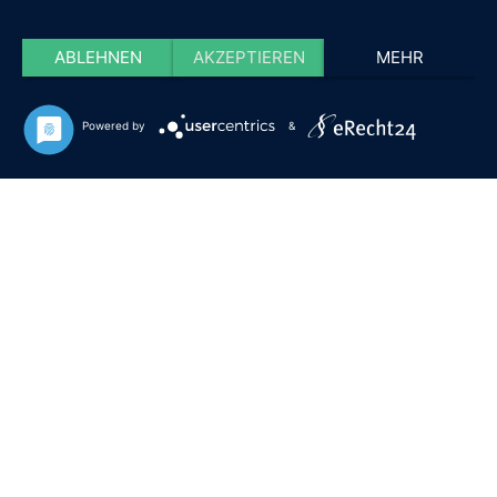
ABLEHNEN
AKZEPTIEREN
MEHR
Powered by
&