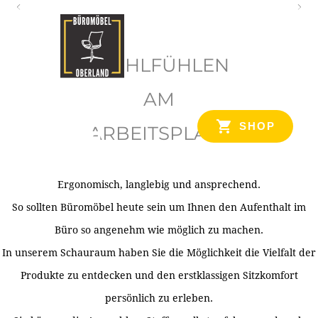
O
b
WOHLFÜHLEN
e
r
AM
l
SHOP
ARBEITSPLATZ
a
n
d
Ergonomisch, langlebig und ansprechend.
Ihr Spezialist für Büroausstattung im Tiroler Oberland
So sollten Büromöbel heute sein um Ihnen den Aufenthalt im
Büro so angenehm wie möglich zu machen.
In unserem Schauraum haben Sie die Möglichkeit die Vielfalt der
Produkte zu entdecken und den erstklassigen Sitzkomfort
persönlich zu erleben.