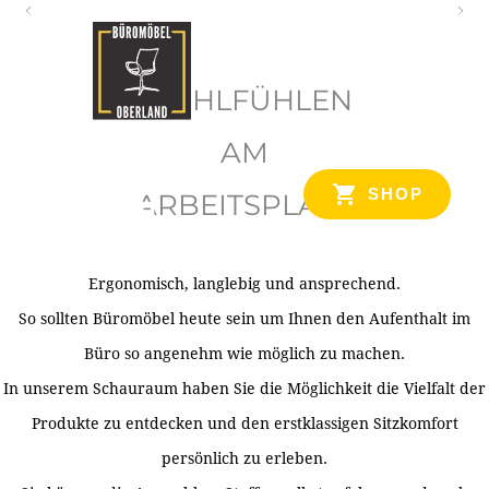
O
b
WOHLFÜHLEN
e
r
AM
l
SHOP
ARBEITSPLATZ
a
n
d
Ergonomisch, langlebig und ansprechend.
Ihr Spezialist für Büroausstattung im Tiroler Oberland
So sollten Büromöbel heute sein um Ihnen den Aufenthalt im
Büro so angenehm wie möglich zu machen.
In unserem Schauraum haben Sie die Möglichkeit die Vielfalt der
Produkte zu entdecken und den erstklassigen Sitzkomfort
persönlich zu erleben.