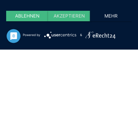
ABLEHNEN
AKZEPTIEREN
MEHR
Powered by
&