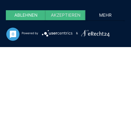
ABLEHNEN
AKZEPTIEREN
MEHR
Powered by
&