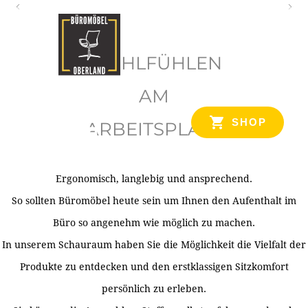
O
b
WOHLFÜHLEN
e
r
AM
l
SHOP
ARBEITSPLATZ
a
n
d
Ergonomisch, langlebig und ansprechend.
Ihr Spezialist für Büroausstattung im Tiroler Oberland
So sollten Büromöbel heute sein um Ihnen den Aufenthalt im
Büro so angenehm wie möglich zu machen.
In unserem Schauraum haben Sie die Möglichkeit die Vielfalt der
Produkte zu entdecken und den erstklassigen Sitzkomfort
persönlich zu erleben.