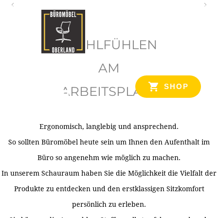
O
b
WOHLFÜHLEN
e
r
AM
l
SHOP
ARBEITSPLATZ
a
n
d
Ergonomisch, langlebig und ansprechend.
Ihr Spezialist für Büroausstattung im Tiroler Oberland
So sollten Büromöbel heute sein um Ihnen den Aufenthalt im
Büro so angenehm wie möglich zu machen.
In unserem Schauraum haben Sie die Möglichkeit die Vielfalt der
Produkte zu entdecken und den erstklassigen Sitzkomfort
persönlich zu erleben.