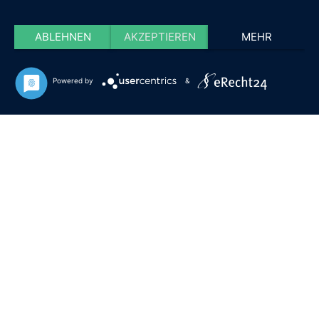
ABLEHNEN
AKZEPTIEREN
MEHR
Powered by
&