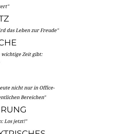
wert"
TZ
ird das Leben zur Freude"
ICHE
wichtige Zeit gibt:
ute nicht nur in Office-
entlichen Bereichen"
ERUNG
 Los jetzt!"
KTRISCHES