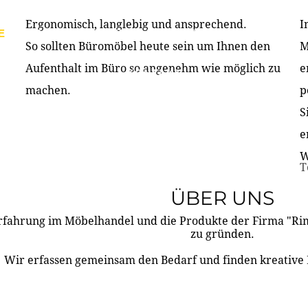
Ergonomisch, langlebig und ansprechend.
I
E
PRODUKTE
ÜBER UNS
PARTNER & REFERE
So sollten Büromöbel heute sein um Ihnen den
M
Aufenthalt im Büro so angenehm wie möglich zu
e
KONTAKT
machen.
p
S
e
W
T
ÜBER UNS
rfahrung im Möbelhandel und die Produkte der Firma "R
zu gründen.
Wir erfassen gemeinsam den Bedarf und finden kreative 