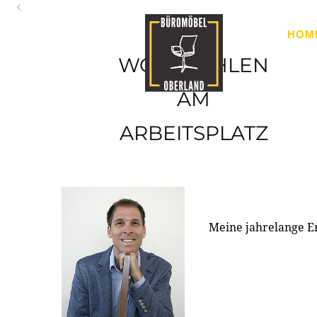
Oberland
HOM
Ihr Spezialist für Büroausstattung im Tiroler Oberland
WOHLFÜHLEN
AM
ARBEITSPLATZ
Meine jahrelange E