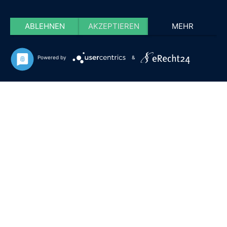
ABLEHNEN
AKZEPTIEREN
MEHR
Powered by
&