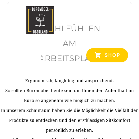
O
b
WOHLFÜHLEN
e
r
AM
l
SHOP
ARBEITSPLATZ
a
n
d
Ergonomisch, langlebig und ansprechend.
Ihr Spezialist für Büroausstattung im Tiroler Oberland
So sollten Büromöbel heute sein um Ihnen den Aufenthalt im
Büro so angenehm wie möglich zu machen.
In unserem Schauraum haben Sie die Möglichkeit die Vielfalt der
Produkte zu entdecken und den erstklassigen Sitzkomfort
persönlich zu erleben.