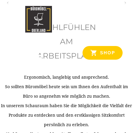
O
b
WOHLFÜHLEN
e
r
AM
l
SHOP
ARBEITSPLATZ
a
n
d
Ergonomisch, langlebig und ansprechend.
Ihr Spezialist für Büroausstattung im Tiroler Oberland
So sollten Büromöbel heute sein um Ihnen den Aufenthalt im
Büro so angenehm wie möglich zu machen.
In unserem Schauraum haben Sie die Möglichkeit die Vielfalt der
Produkte zu entdecken und den erstklassigen Sitzkomfort
persönlich zu erleben.