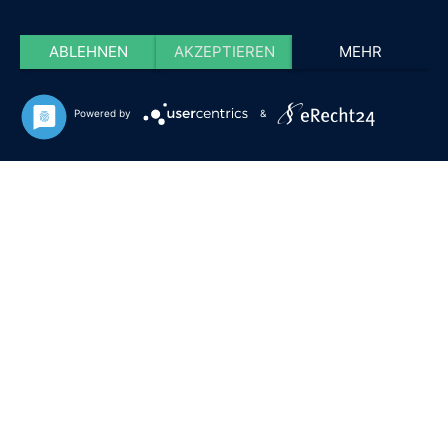
ABLEHNEN
AKZEPTIEREN
MEHR
Powered by
&