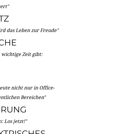
wert"
TZ
ird das Leben zur Freude"
ICHE
wichtige Zeit gibt:
ute nicht nur in Office-
entlichen Bereichen"
ERUNG
 Los jetzt!"
KTRISCHES