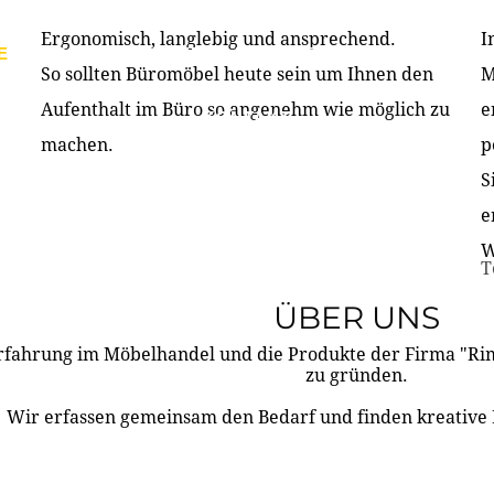
Ergonomisch, langlebig und ansprechend.
I
E
PRODUKTE
ÜBER UNS
PARTNER & REFERE
So sollten Büromöbel heute sein um Ihnen den
M
Aufenthalt im Büro so angenehm wie möglich zu
e
KONTAKT
machen.
p
S
e
W
T
ÜBER UNS
rfahrung im Möbelhandel und die Produkte der Firma "R
zu gründen.
Wir erfassen gemeinsam den Bedarf und finden kreative 