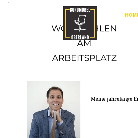
Oberland
HOM
Ihr Spezialist für Büroausstattung im Tiroler Oberland
WOHLFÜHLEN
AM
ARBEITSPLATZ
Meine jahrelange E