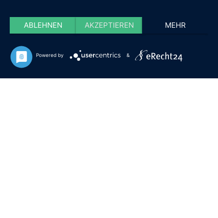
ABLEHNEN
AKZEPTIEREN
MEHR
Powered by
&