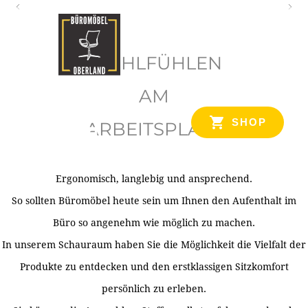
O
b
WOHLFÜHLEN
e
r
AM
l
SHOP
ARBEITSPLATZ
a
n
d
Ergonomisch, langlebig und ansprechend.
Ihr Spezialist für Büroausstattung im Tiroler Oberland
So sollten Büromöbel heute sein um Ihnen den Aufenthalt im
Büro so angenehm wie möglich zu machen.
In unserem Schauraum haben Sie die Möglichkeit die Vielfalt der
Produkte zu entdecken und den erstklassigen Sitzkomfort
persönlich zu erleben.