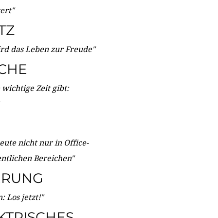
wert"
TZ
ird das Leben zur Freude"
ICHE
wichtige Zeit gibt:
ute nicht nur in Office-
entlichen Bereichen"
ERUNG
 Los jetzt!"
KTRISCHES