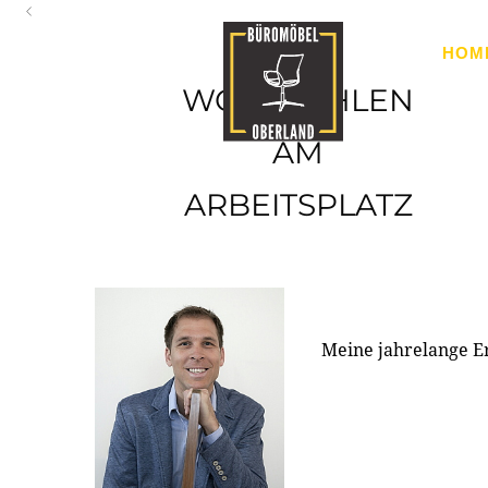
Oberland
HOM
Ihr Spezialist für Büroausstattung im Tiroler Oberland
WOHLFÜHLEN
AM
ARBEITSPLATZ
Meine jahrelange E