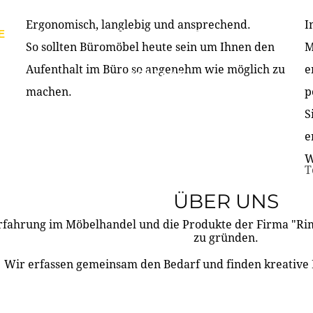
Ergonomisch, langlebig und ansprechend.
I
E
PRODUKTE
ÜBER UNS
PARTNER & REFERE
So sollten Büromöbel heute sein um Ihnen den
M
Aufenthalt im Büro so angenehm wie möglich zu
e
KONTAKT
machen.
p
S
e
W
T
ÜBER UNS
rfahrung im Möbelhandel und die Produkte der Firma "R
zu gründen.
Wir erfassen gemeinsam den Bedarf und finden kreative 