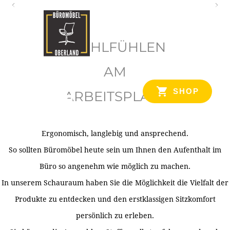
O
b
WOHLFÜHLEN
e
r
AM
l
SHOP
ARBEITSPLATZ
a
n
d
Ergonomisch, langlebig und ansprechend.
Ihr Spezialist für Büroausstattung im Tiroler Oberland
So sollten Büromöbel heute sein um Ihnen den Aufenthalt im
Büro so angenehm wie möglich zu machen.
In unserem Schauraum haben Sie die Möglichkeit die Vielfalt der
Produkte zu entdecken und den erstklassigen Sitzkomfort
persönlich zu erleben.