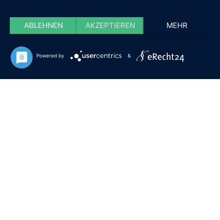
ABLEHNEN
AKZEPTIEREN
MEHR
Powered by
&