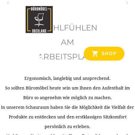
O
b
WOHLFÜHLEN
e
r
AM
l
SHOP
ARBEITSPLATZ
a
n
d
Ergonomisch, langlebig und ansprechend.
Ihr Spezialist für Büroausstattung im Tiroler Oberland
So sollten Büromöbel heute sein um Ihnen den Aufenthalt im
Büro so angenehm wie möglich zu machen.
In unserem Schauraum haben Sie die Möglichkeit die Vielfalt der
Produkte zu entdecken und den erstklassigen Sitzkomfort
persönlich zu erleben.