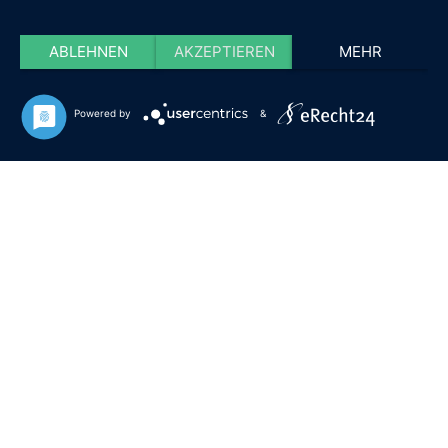
ABLEHNEN
AKZEPTIEREN
MEHR
Powered by
&