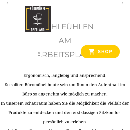
O
b
WOHLFÜHLEN
e
r
AM
l
SHOP
ARBEITSPLATZ
a
n
d
Ergonomisch, langlebig und ansprechend.
Ihr Spezialist für Büroausstattung im Tiroler Oberland
So sollten Büromöbel heute sein um Ihnen den Aufenthalt im
Büro so angenehm wie möglich zu machen.
In unserem Schauraum haben Sie die Möglichkeit die Vielfalt der
Produkte zu entdecken und den erstklassigen Sitzkomfort
persönlich zu erleben.