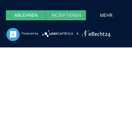
ABLEHNEN
AKZEPTIEREN
MEHR
Powered by
&