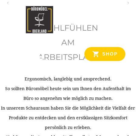
O
b
WOHLFÜHLEN
e
r
AM
l
SHOP
ARBEITSPLATZ
a
n
d
Ergonomisch, langlebig und ansprechend.
Ihr Spezialist für Büroausstattung im Tiroler Oberland
So sollten Büromöbel heute sein um Ihnen den Aufenthalt im
Büro so angenehm wie möglich zu machen.
In unserem Schauraum haben Sie die Möglichkeit die Vielfalt der
Produkte zu entdecken und den erstklassigen Sitzkomfort
persönlich zu erleben.