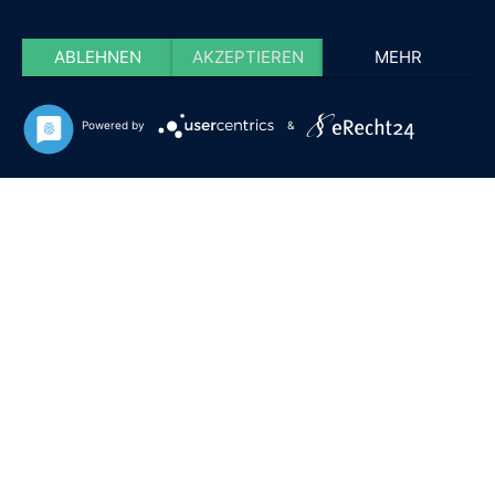
ABLEHNEN
AKZEPTIEREN
MEHR
Powered by
&