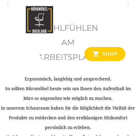
O
b
WOHLFÜHLEN
e
r
AM
l
SHOP
ARBEITSPLATZ
a
n
d
Ergonomisch, langlebig und ansprechend.
Ihr Spezialist für Büroausstattung im Tiroler Oberland
So sollten Büromöbel heute sein um Ihnen den Aufenthalt im
Büro so angenehm wie möglich zu machen.
In unserem Schauraum haben Sie die Möglichkeit die Vielfalt der
Produkte zu entdecken und den erstklassigen Sitzkomfort
persönlich zu erleben.