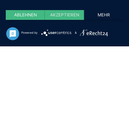
ABLEHNEN
AKZEPTIEREN
MEHR
Powered by
&